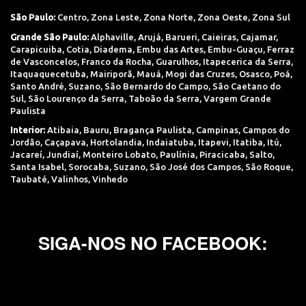
São Paulo:
Centro
,
Zona Leste
,
Zona Norte
,
Zona Oeste
,
Zona Sul
Grande São Paulo:
Alphaville
,
Arujá
,
Barueri
,
Caieiras
,
Cajamar
,
Carapicuiba
,
Cotia
,
Diadema
,
Embu das Artes
,
Embu-Guaçu
,
Ferraz
de Vasconcelos
,
Franco da Rocha
,
Guarulhos
,
Itapecerica da Serra
,
Itaquaquecetuba
,
Mairiporã
,
Mauá
,
Mogi das Cruzes
,
Osasco
,
Poá
,
Santo André
,
Suzano
,
São Bernardo do Campo
,
São Caetano do
Sul
,
São Lourenço da Serra
,
Taboão da Serra
,
Vargem Grande
Paulista
Interior:
Atibaia
,
Bauru
,
Bragança Paulista
,
Campinas
,
Campos do
Jordão
,
Caçapava
,
Hortolandia
,
Indaiatuba
,
Itapevi
,
Itatiba
,
Itú
,
Jacareí
,
Jundiaí
,
Monteiro Lobato
,
Paulínia
,
Piracicaba
,
Salto
,
Santa Isabel
,
Sorocaba
,
Suzano
,
São José dos Campos
,
São Roque
,
Taubaté
,
Valinhos
,
Vinhedo
SIGA-NOS NO FACEBOOK: